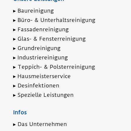
▸ Nachhaltigkeit
▸ FAQ
▸ AGB
▸ Impressum
▸ Datenschutz
Kontakt
WIRBELWIND
Gebäude­reinigungs­service GmbH
Johannis­straße 18
50226 Frechen
Telefon: (02234) 9 54 21-0
Mail:
info@wirbelwind.com