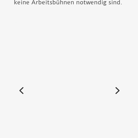
keine Arbeits­bühnen notwendig sind.
Nehmen Sie Kontakt mit uns auf
und buchen Sie Ihren Termin!
Unsere Leistungen