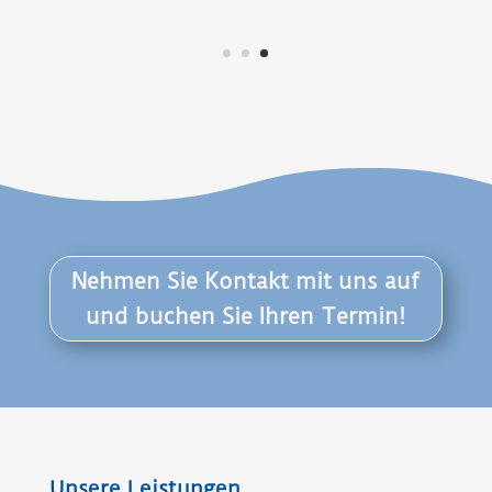
▸ Baureinigung
▸ Büro- & Unterhalts­reinigung
▸ Fassadenreinigung
▸ Glas- & Fensterreinigung
▸ Grundreinigung
▸ Industriereinigung
▸ Teppich- & Polsterreinigung
▸ Hausmeisterservice
▸ Desinfektionen
▸ Spezielle Leistungen
Infos
▸ Das Unternehmen
▸ Soziales Engagement